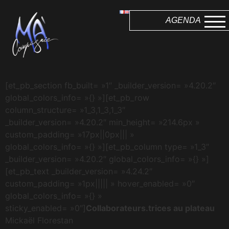
AGENDA
[et_pb_section fb_built= »1″ _builder_version= »4.20.2″
global_colors_info= »{} »][et_pb_row
column_structure= »1_3,1_3,1_3″
_builder_version= »4.20.2″ min_height= »214.6px »
custom_padding= »17px||0px||| »
global_colors_info= »{} »][et_pb_column type= »1_3″
_builder_version= »4.20.2″ global_colors_info= »{} »]
[et_pb_text _builder_version= »4.24.2″
custom_padding= »1px||||| » hover_enabled= »0″
global_colors_info= »{} »
sticky_enabled= »0″]
Collaborateurs.trices au plateau
Mickaël Florestan