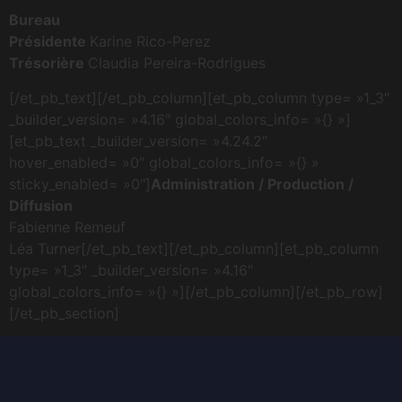
Bureau
Présidente
Karine Rico-Perez
Trésorière
Claudia Pereira-Rodrigues
[/et_pb_text][/et_pb_column][et_pb_column type= »1_3″
_builder_version= »4.16″ global_colors_info= »{} »]
[et_pb_text _builder_version= »4.24.2″
hover_enabled= »0″ global_colors_info= »{} »
sticky_enabled= »0″]
Administration / Production /
Diffusion
Fabienne Remeuf
Léa Turner[/et_pb_text][/et_pb_column][et_pb_column
type= »1_3″ _builder_version= »4.16″
global_colors_info= »{} »][/et_pb_column][/et_pb_row]
[/et_pb_section]