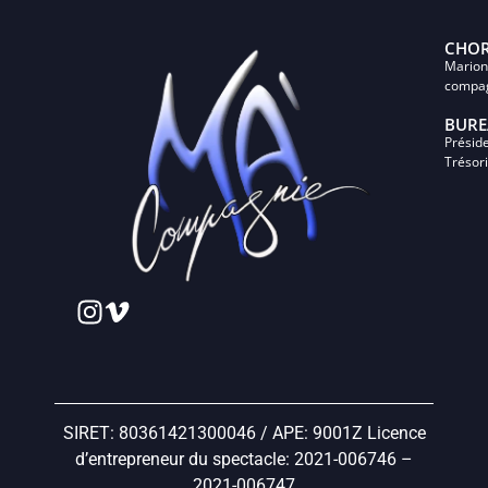
CHOR
Marion
compa
BURE
Présid
Trésor
SIRET: 80361421300046 / APE: 9001Z Licence
d’entrepreneur du spectacle: 2021-006746 –
2021-006747