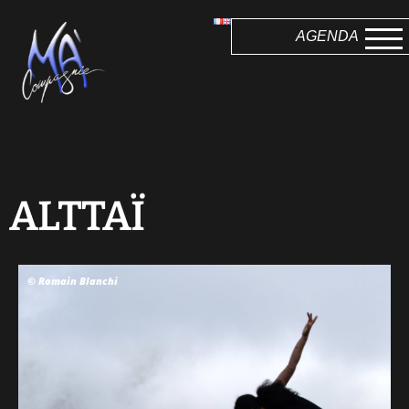
AGENDA
ALTTAÏ
© Romain Blanchi