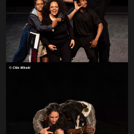
© Cléa Mbaki