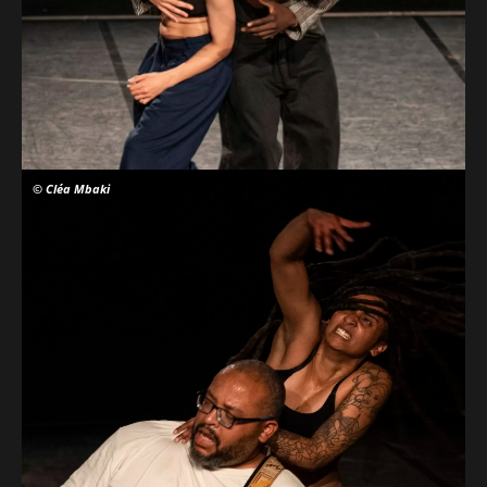
© Cléa Mbaki