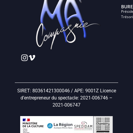
BURE
Présid
Trésor
SIRET: 80361421300046 / APE: 9001Z Licence
d’entrepreneur du spectacle: 2021-006746 –
2021-006747