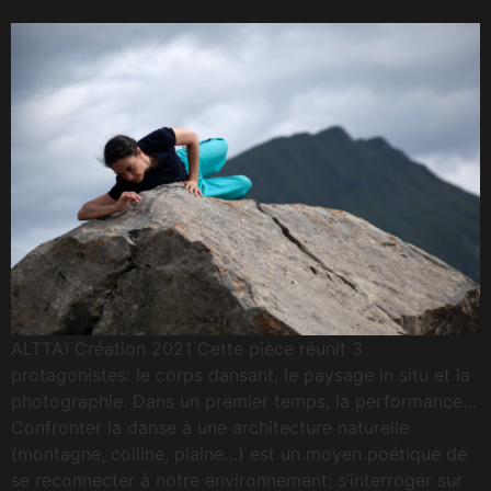
ALTTAï Création 2021 Cette pièce réunit 3
protagonistes: le corps dansant, le paysage in situ et la
photographie. Dans un premier temps, la performance…
Confronter la danse à une architecture naturelle
(montagne, colline, plaine…) est un moyen poétique de
se reconnecter à notre environnement; s’interroger sur