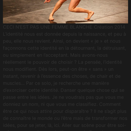
CECI N’EST PAS UNE FEMME BLANCHE Création 2014
L’identité nous est donnée depuis la naissance, et peu à
peu, elle nous revient. Ainsi, on devient « je » et nous
façonnons cette identité en la détournant, la détruisant,
ou simplement en l’acceptant. Mais avons-nous
réellement le pouvoir de choisir ? La pensée, l’identité
nous modifient. Dès lors, peut-on être « sans » un
instant, revenir à l’essence des choses, de chair et de
muscles… Par ce solo, je recherche une manière
d’exorciser cette identité. Danser quelque chose qui se
passe entre les idées. Je ne voudrais pas que vous me
donniez un nom, ni que vous me classifiez. Comment
être ce qui nous attire pour disparaître ? Il ne s’agit plus
de connaître le monde ou l’être mais de transformer nos
idées, pour se jeter, là, ici. Aller sur scène pour être soi-