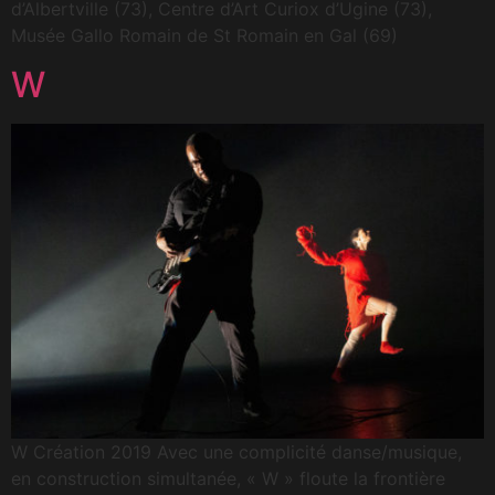
d’Albertville (73), Centre d’Art Curiox d’Ugine (73),
Musée Gallo Romain de St Romain en Gal (69)
W
W Création 2019 Avec une complicité danse/musique,
en construction simultanée, « W » floute la frontière